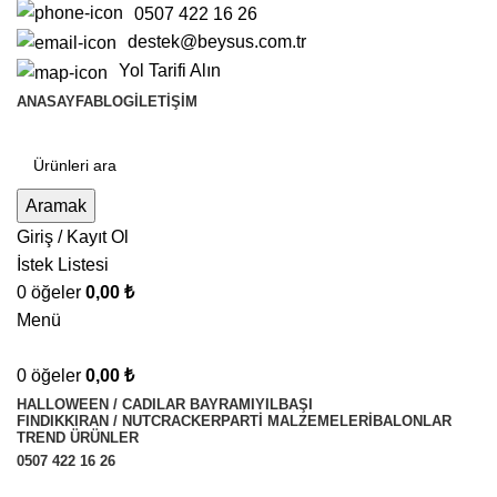
0507 422 16 26
destek@beysus.com.tr
Yol Tarifi Alın
ANASAYFA
BLOG
İLETIŞIM
Aramak
Giriş / Kayıt Ol
İstek Listesi
0
öğeler
0,00
₺
Menü
0
öğeler
0,00
₺
HALLOWEEN / CADILAR BAYRAMI
YILBAŞI
FINDIKKIRAN / NUTCRACKER
PARTI MALZEMELERI
BALONLAR
TREND ÜRÜNLER
0507 422 16 26